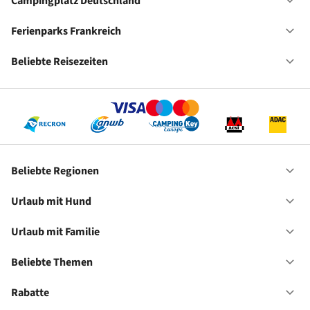
Ho
Campingplatz Deutschland
Of
Ca
De
Ferienparks Frankreich
Of
Fe
Fr
Beliebte Reisezeiten
Of
Be
Re
Beliebte Regionen
Of
Be
Re
Urlaub mit Hund
Of
Ur
mi
Urlaub mit Familie
Of
Hu
Ur
mi
Beliebte Themen
Of
Fa
Be
Th
Rabatte
Of