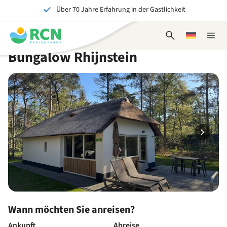
Über 70 Jahre Erfahrung in der Gastlichkeit
Zum
Zum
Zum
Zum
Kopfbereich
Hauptinhalt
Verfügbarkeit
Fußbereich
Ein tolles Erlebnis für Jung und Alt
springen
springen
springen
springen
Suchformular
Wählen
Naviga
öffnen
Sie
schlie
Bungalow Rhijnstein
eine
Sprache
Wann möchten Sie anreisen?
Ankunft
Abreise