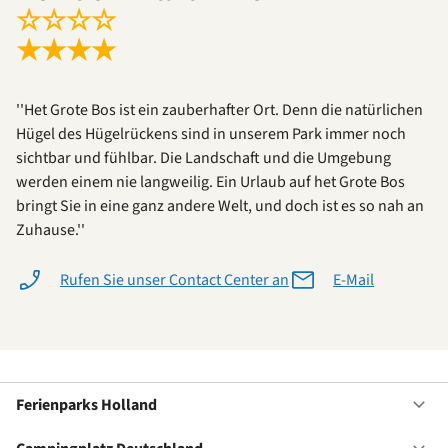
☆
☆
☆
☆
★
★
★
★
''Het Grote Bos ist ein zauberhafter Ort. Denn die natürlichen
Hügel des Hügelrückens sind in unserem Park immer noch
sichtbar und fühlbar. Die Landschaft und die Umgebung
werden einem nie langweilig. Ein Urlaub auf het Grote Bos
bringt Sie in eine ganz andere Welt, und doch ist es so nah an
Zuhause.''
Rufen Sie unser Contact Center an
E-Mail
Ferienparks Holland
Of
Fe