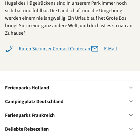
Hügel des Hügelrückens sind in unserem Park immer noch
sichtbar und fühlbar. Die Landschaft und die Umgebung
werden einem nie langweilig. Ein Urlaub auf het Grote Bos
bringt Sie in eine ganz andere Welt, und doch ist es so nah an
Zuhause.''
Rufen Sie unser Contact Center an
E-Mail
Ferienparks Holland
Of
Fe
Ho
Campingplatz Deutschland
Of
Ca
De
Ferienparks Frankreich
Of
Fe
Fr
Beliebte Reisezeiten
Of
Be