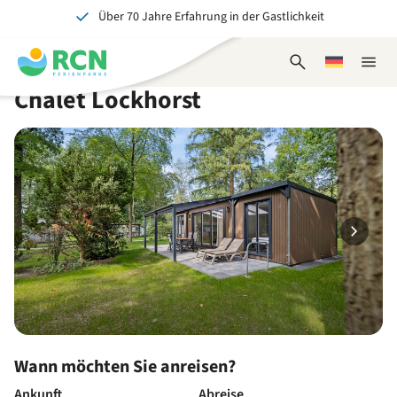
Über 70 Jahre Erfahrung in der Gastlichkeit
Zum
Zum
Zum
Zum
Kopfbereich
Hauptinhalt
Verfügbarkeit
Fußbereich
Ein tolles Erlebnis für Jung und Alt
springen
springen
springen
springen
Suchformular
Wählen
Naviga
öffnen
Sie
schlie
Chalet Lockhorst
eine
Sprache
Wann möchten Sie anreisen?
Ankunft
Abreise