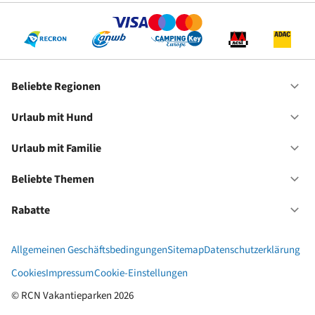
Re
Beliebte Regionen
Of
Be
Re
Urlaub mit Hund
Of
Ur
mi
Urlaub mit Familie
Of
Hu
Ur
mi
Beliebte Themen
Of
Fa
Be
Th
Rabatte
Of
Ra
Allgemeinen Geschäftsbedingungen
Sitemap
Datenschutzerklärung
Cookies
Impressum
Cookie-Einstellungen
© RCN Vakantieparken 2026