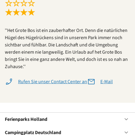
☆
☆
☆
☆
★
★
★
★
''Het Grote Bos ist ein zauberhafter Ort. Denn die natürlichen
Hügel des Hügelrückens sind in unserem Park immer noch
sichtbar und fühlbar. Die Landschaft und die Umgebung
werden einem nie langweilig. Ein Urlaub auf het Grote Bos
bringt Sie in eine ganz andere Welt, und doch ist es so nah an
Zuhause.''
Rufen Sie unser Contact Center an
E-Mail
Ferienparks Holland
Of
Fe
Ho
Campingplatz Deutschland
Of