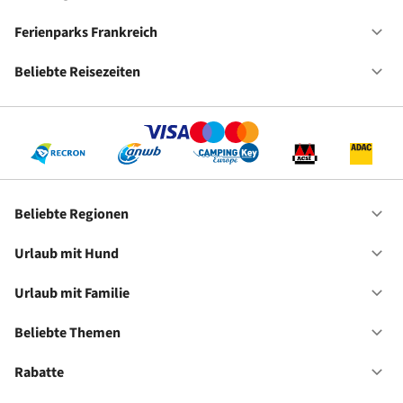
Ca
De
Ferienparks Frankreich
Of
Fe
Fr
Beliebte Reisezeiten
Of
Be
Re
Beliebte Regionen
Of
Be
Re
Urlaub mit Hund
Of
Ur
mi
Urlaub mit Familie
Of
Hu
Ur
mi
Beliebte Themen
Of
Fa
Be
Th
Rabatte
Of
Ra