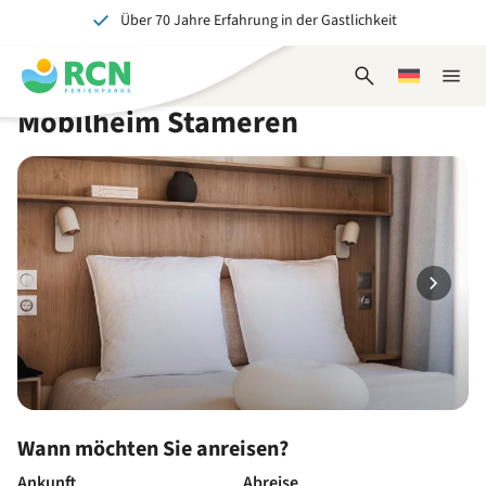
Über 70 Jahre Erfahrung in der Gastlichkeit
Zum
Zum
Zum
Zum
Kopfbereich
Hauptinhalt
Verfügbarkeit
Fußbereich
Ein tolles Erlebnis für Jung und Alt
springen
springen
springen
springen
Suchformular
Wählen
Naviga
öffnen
Sie
schlie
Mobilheim Stameren
eine
Sprache
Wann möchten Sie anreisen?
Ankunft
Abreise