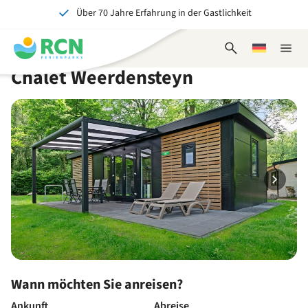
Über 70 Jahre Erfahrung in der Gastlichkeit
Zum
Zum
Zum
Zum
Kopfbereich
Hauptinhalt
Verfügbarkeit
Fußbereich
Ein tolles Erlebnis für Jung und Alt
springen
springen
springen
springen
Suchformular
Wählen
Naviga
öffnen
Sie
schlie
Chalet Weerdensteyn
eine
Sprache
Wann möchten Sie anreisen?
Ankunft
Abreise