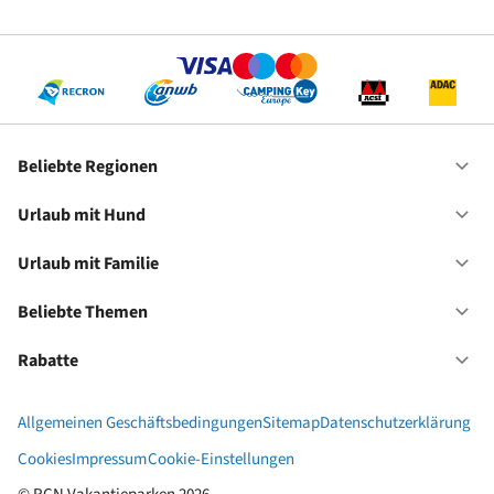
Of
Be
Re
Beliebte Regionen
Of
Be
Re
Urlaub mit Hund
Of
Ur
mi
Urlaub mit Familie
Of
Hu
Ur
mi
Beliebte Themen
Of
Fa
Be
Th
Rabatte
Of
Ra
Allgemeinen Geschäftsbedingungen
Sitemap
Datenschutzerklärung
Cookies
Impressum
Cookie-Einstellungen