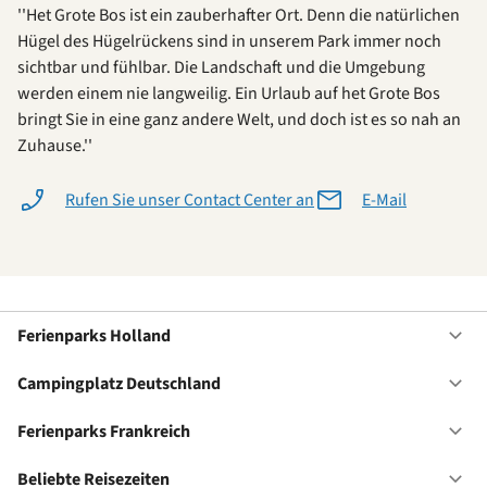
''Het Grote Bos ist ein zauberhafter Ort. Denn die natürlichen
Hügel des Hügelrückens sind in unserem Park immer noch
sichtbar und fühlbar. Die Landschaft und die Umgebung
werden einem nie langweilig. Ein Urlaub auf het Grote Bos
bringt Sie in eine ganz andere Welt, und doch ist es so nah an
Zuhause.''
Rufen Sie unser Contact Center an
E-Mail
Ferienparks Holland
Of
Fe
Ho
Campingplatz Deutschland
Of
Ca
De
Ferienparks Frankreich
Of
Fe
Fr
Beliebte Reisezeiten