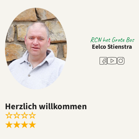
RCN het Grote Bos
Eelco Stienstra
Youtube
Facebook
Instagram
Herzlich willkommen
☆
☆
☆
☆
★
★
★
★