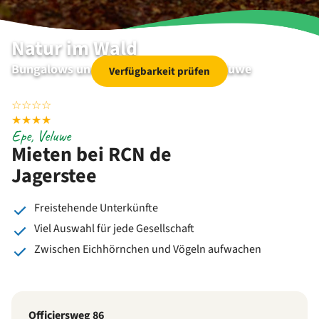
Natur im Wald
Bungalows und Mobilheime auf der Veluwe
Verfügbarkeit prüfen
☆
☆
☆
☆
★
★
★
★
Epe, Veluwe
Mieten bei RCN de
Jagerstee
Freistehende Unterkünfte
Viel Auswahl für jede Gesellschaft
Zwischen Eichhörnchen und Vögeln aufwachen
Officiersweg 86