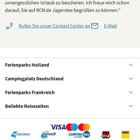
unvergesslichen Urlaub zu bescheren. Ich freue mich schon
darauf, Sie auf RCN de Jagerstee begrüßen zu können.“
Rufen Sie unser Contact Center an
E-Mail
Ferienparks Holland
Of
Fe
Ho
Campingplatz Deutschland
Of
Ca
De
Ferienparks Frankreich
Of
Fe
Fr
Beliebte Reisezeiten
Of
Be
Re