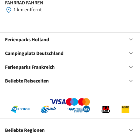
FAHRRAD FAHREN
1 km entfernt
Ferienparks Holland
Of
Fe
Ho
Campingplatz Deutschland
Of
Ca
De
Ferienparks Frankreich
Of
Fe
Fr
Beliebte Reisezeiten
Of
Be
Re
Beliebte Regionen
Of
Be