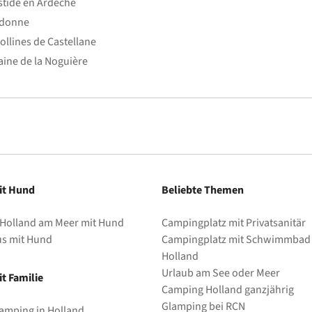
stide en Ardèche
edonne
ollines de Castellane
ine de la Noguière
it Hund
Beliebte Themen
 Holland am Meer mit Hund
Campingplatz mit Privatsanitär
us mit Hund
Campingplatz mit Schwimmbad 
Holland
Urlaub am See oder Meer
t Familie
Camping Holland ganzjährig
Glamping bei RCN
amping in Holland