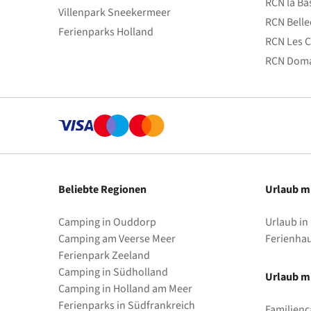
RCN la Ba
Villenpark Sneekermeer
RCN Bell
Ferienparks Holland
RCN Les C
RCN Doma
Beliebte Regionen
Urlaub m
Camping in Ouddorp
Urlaub in
Camping am Veerse Meer
Ferienha
Ferienpark Zeeland
Camping in Südholland
Urlaub mi
Camping in Holland am Meer
Ferienparks in Südfrankreich
Familienc