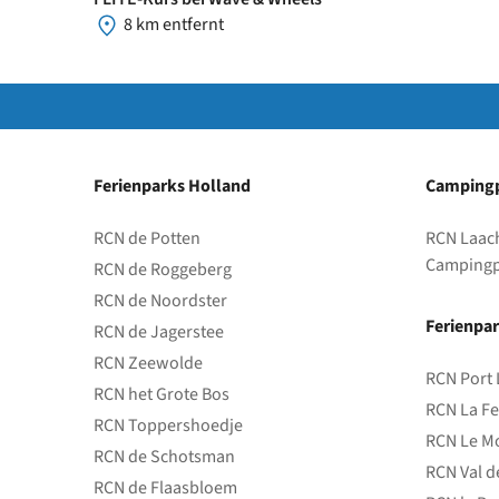
8 km entfernt
Ferienparks Holland
Campingp
RCN de Potten
RCN Laac
Campingp
RCN de Roggeberg
RCN de Noordster
Ferienpar
RCN de Jagerstee
RCN Zeewolde
RCN Port 
RCN het Grote Bos
RCN La Fe
RCN Toppershoedje
RCN Le Mo
RCN de Schotsman
RCN Val d
RCN de Flaasbloem