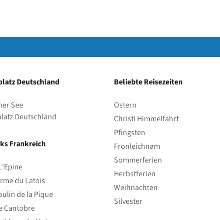
latz Deutschland
Beliebte Reisezeiten
her See
Ostern
latz Deutschland
Christi Himmelfahrt
Pfingsten
ks Frankreich
Fronleichnam
Sommerferien
L'Epine
Herbstferien
rme du Latois
Weihnachten
ulin de la Pique
Silvester
e Cantobre