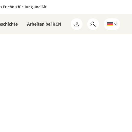
es Erlebnis für Jung und Alt
eschichte
Arbeiten bei RCN
Suchformular
Wählen
Mein
öffnen
Sie
RCN
eine
Sprache