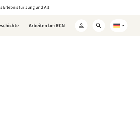
es Erlebnis für Jung und Alt
eschichte
Arbeiten bei RCN
Suchformular
Wählen
Mein
öffnen
Sie
RCN
eine
Sprache