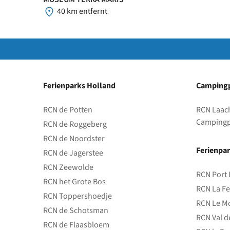
40 km entfernt
Ferienparks Holland
Campingp
RCN de Potten
RCN Laac
Campingp
RCN de Roggeberg
RCN de Noordster
Ferienpar
RCN de Jagerstee
RCN Zeewolde
RCN Port 
RCN het Grote Bos
RCN La Fe
RCN Toppershoedje
RCN Le Mo
RCN de Schotsman
RCN Val d
RCN de Flaasbloem