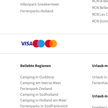
RCN la Ba
Villenpark Sneekermeer
RCN Bell
Ferienparks Holland
RCN Les C
RCN Doma
Beliebte Regionen
Urlaub m
Camping in Ouddorp
Urlaub in
Camping am Veerse Meer
Ferienha
Ferienpark Zeeland
Camping in Südholland
Urlaub mi
Camping in Holland am Meer
Ferienparks in Südfrankreich
Familienc