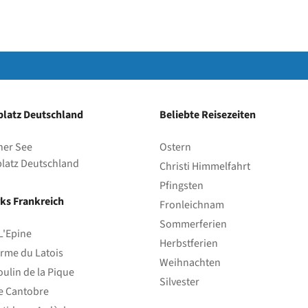
latz Deutschland
Beliebte Reisezeiten
her See
Ostern
latz Deutschland
Christi Himmelfahrt
Pfingsten
ks Frankreich
Fronleichnam
Sommerferien
L'Epine
Herbstferien
rme du Latois
Weihnachten
ulin de la Pique
Silvester
e Cantobre