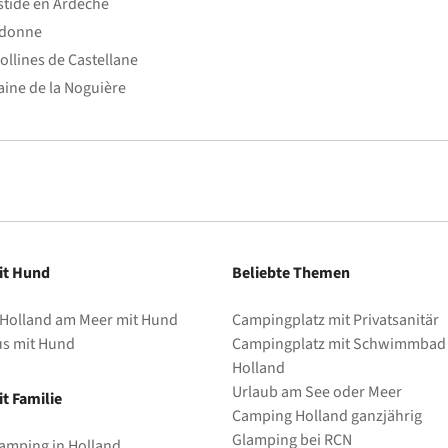
stide en Ardèche
edonne
ollines de Castellane
ine de la Noguière
it Hund
Beliebte Themen
 Holland am Meer mit Hund
Campingplatz mit Privatsanitär
us mit Hund
Campingplatz mit Schwimmbad 
Holland
Urlaub am See oder Meer
t Familie
Camping Holland ganzjährig
Glamping bei RCN
amping in Holland