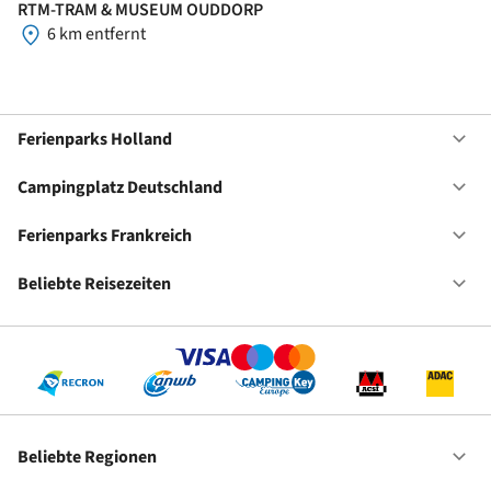
RTM-TRAM & MUSEUM OUDDORP
6 km entfernt
Ferienparks Holland
Of
Fe
Ho
Campingplatz Deutschland
Of
Ca
De
Ferienparks Frankreich
Of
Fe
Fr
Beliebte Reisezeiten
Of
Be
Re
Beliebte Regionen
Of
Be