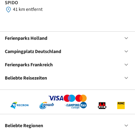
SPIDO
41 km entfernt
Ferienparks Holland
Of
Fe
Ho
Campingplatz Deutschland
Of
Ca
De
Ferienparks Frankreich
Of
Fe
Fr
Beliebte Reisezeiten
Of
Be
Re
Beliebte Regionen
Of
Be