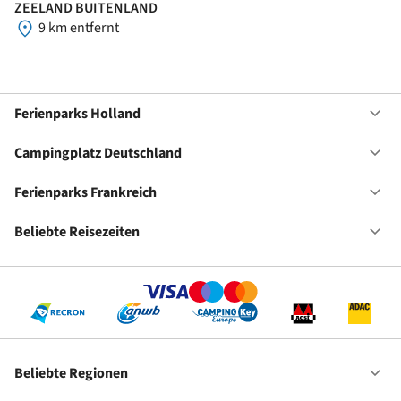
ZEELAND BUITENLAND
9 km entfernt
Ferienparks Holland
Of
Fe
Ho
Campingplatz Deutschland
Of
Ca
De
Ferienparks Frankreich
Of
Fe
Fr
Beliebte Reisezeiten
Of
Be
Re
Beliebte Regionen
Of
Be