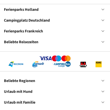
Ferienparks Holland
Of
Fe
Ho
Campingplatz Deutschland
Of
Ca
De
Ferienparks Frankreich
Of
Fe
Fr
Beliebte Reisezeiten
Of
Be
Re
Beliebte Regionen
Of
Be
Re
Urlaub mit Hund
Of
Ur
mi
Urlaub mit Familie
Of
Hu
Ur