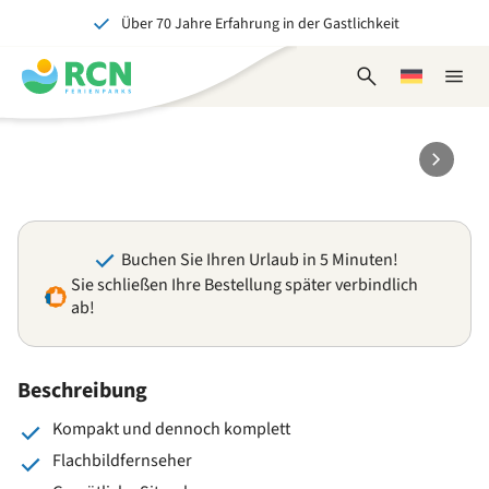
Über 70 Jahre Erfahrung in der Gastlichkeit
Zum
Zum
Zum
Zum
Kopfbereich
Hauptinhalt
Verfügbarkeit
Fußbereich
Ein tolles Erlebnis für Jung und Alt
springen
springen
springen
springen
Suchformular
Wählen
Naviga
öffnen
Sie
schlie
eine
Sprache
Buchen Sie Ihren Urlaub in 5 Minuten!
Sie schließen Ihre Bestellung später verbindlich
ab!
Beschreibung
Kompakt und dennoch komplett
Flachbildfernseher