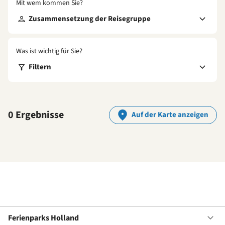
Mit wem kommen Sie?
Zusammensetzung der Reisegruppe
Was ist wichtig für Sie?
Filtern
0 Ergebnisse
Auf der Karte anzeigen
Ferienparks Holland
Of