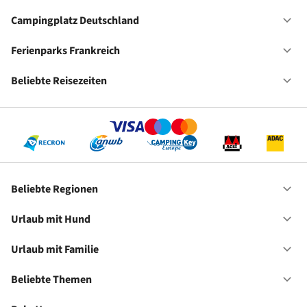
Fe
Ho
Campingplatz Deutschland
Of
Ca
De
Ferienparks Frankreich
Of
Fe
Fr
Beliebte Reisezeiten
Of
Be
Re
Beliebte Regionen
Of
Be
Re
Urlaub mit Hund
Of
Ur
mi
Urlaub mit Familie
Of
Hu
Ur
mi
Beliebte Themen
Of
Fa
Be