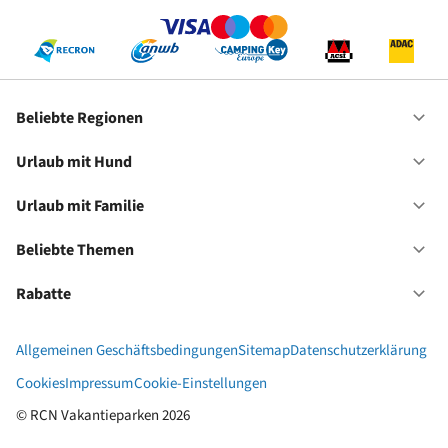
Re
Beliebte Regionen
Of
Be
Re
Urlaub mit Hund
Of
Ur
mi
Urlaub mit Familie
Of
Hu
Ur
mi
Beliebte Themen
Of
Fa
Be
Th
Rabatte
Of
Ra
Allgemeinen Geschäftsbedingungen
Sitemap
Datenschutzerklärung
Cookies
Impressum
Cookie-Einstellungen
© RCN Vakantieparken 2026