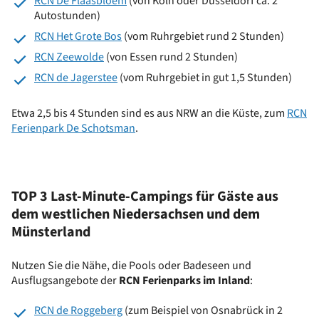
RCN De Flaasbloem
(von Köln oder Düsseldorf ca. 2
Autostunden)
RCN Het Grote Bos
(vom Ruhrgebiet rund 2 Stunden)
RCN Zeewolde
(von Essen rund 2 Stunden)
RCN de Jagerstee
(vom Ruhrgebiet in gut 1,5 Stunden)
Etwa 2,5 bis 4 Stunden sind es aus NRW an die Küste, zum
RCN
Ferienpark De Schotsman
.
TOP 3 Last-Minute-Campings für Gäste aus
dem westlichen Niedersachsen und dem
Münsterland
Nutzen Sie die Nähe, die Pools oder Badeseen und
Ausflugsangebote der
RCN Ferienparks im Inland
:
RCN de Roggeberg
(zum Beispiel von Osnabrück in 2