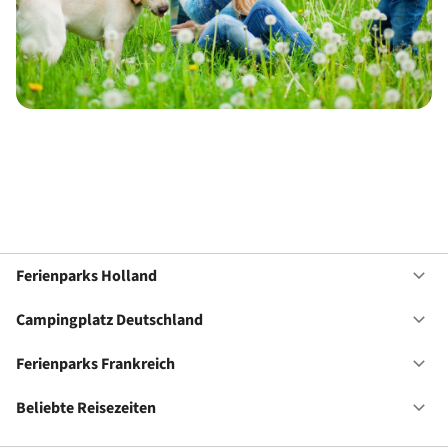
Ferienparks Holland
Of
Fe
Ho
Campingplatz Deutschland
Of
Ca
De
Ferienparks Frankreich
Of
Fe
Fr
Beliebte Reisezeiten
Of
Be