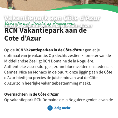
Vakantiepark aan Côte d'Azur
Vakantie met uitzicht op Roquebrune
Heerlijk vakantie vieren aan de Côte d'Azur
RCN Vakantiepark aan de
Cote d'Azur
Op de
RCN Vakantieparken in de Côte d'Azur
geniet je
optimaal van je vakantie. Op slechts zestien kilometer van de
Middellandse Zee ligt RCN Domaine de la Noguière.
Authentieke vissersdorpjes, zonnebloemvelden en steden als
Cannes, Nice en Monaco in de buurt; onze ligging aan de Côte
d’Azur biedt jou precies de juiste mix van wat de Côte
d'Azur zo’n heerlijke vakantiebestemming maakt.
Overnachten in de Côte d'Azur
Op vakantiepark RCN Domaine de la Noguière geniet je van de
geur van lavendel, schitterende stranden en oude
Zeig mehr
vissersdorpen aan de Côte d'Azur. Verblijf in Le Muy met
prachtig uitzicht op de berg Roquebrune. Geniet van je verblijf