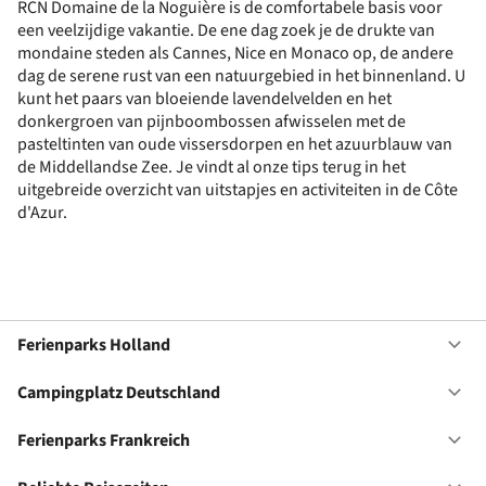
RCN Domaine de la Noguière is de comfortabele basis voor
een veelzijdige vakantie. De ene dag zoek je de drukte van
mondaine steden als Cannes, Nice en Monaco op, de andere
dag de serene rust van een natuurgebied in het binnenland. U
kunt het paars van bloeiende lavendelvelden en het
donkergroen van pijnboombossen afwisselen met de
pasteltinten van oude vissersdorpen en het azuurblauw van
de Middellandse Zee. Je vindt al onze tips terug in het
uitgebreide overzicht van uitstapjes en activiteiten in de Côte
d'Azur.
Ferienparks Holland
Of
Fe
Ho
Campingplatz Deutschland
Of
Ca
De
Ferienparks Frankreich
Of
Fe