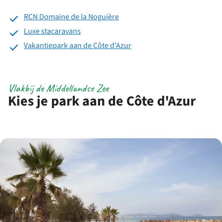
aan de Cote d'Azur in een luxe stacaravan of op een ruime
RCN Domaine de la Noguière
kampeerplaats op een RCN Vakantiepark!
Luxe stacaravans
Verblijf op een
RCN Vakantiepark in de Côte d'Azur
.
Vakantiepark aan de Côte d'Azur
Vlakbij de Middellandse Zee
Kies je park aan de Côte d'Azur