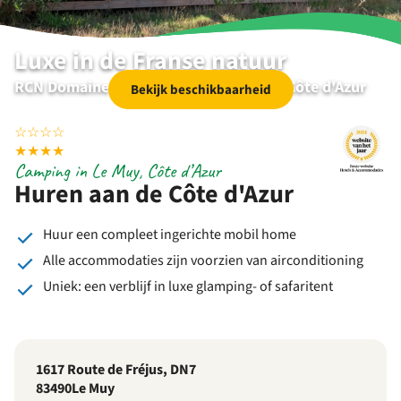
Luxe in de Franse natuur
RCN Domaine de la Noguière | Le Muy | Côte d'Azur
Bekijk beschikbaarheid
☆
☆
☆
☆
★
★
★
★
Camping in Le Muy, Côte d’Azur
Huren aan de Côte d'Azur
Huur een compleet ingerichte mobil home
Alle accommodaties zijn voorzien van airconditioning
Uniek: een verblijf in luxe glamping- of safaritent
1617 Route de Fréjus, DN7
83490
Le Muy