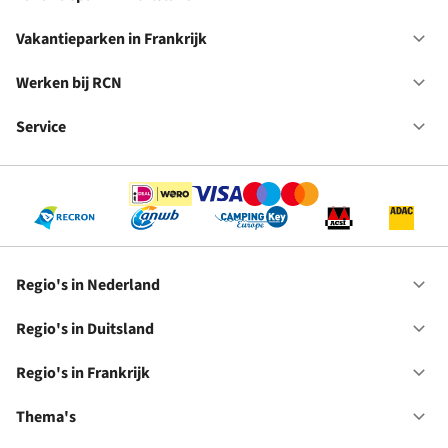
Op
Ne
Va
in
Vakantieparken in Frankrijk
Op
Du
Va
in
Werken bij RCN
Op
Fr
We
bij
Service
Op
RC
Se
Regio's in Nederland
Op
Re
in
Regio's in Duitsland
Op
Ne
Re
in
Regio's in Frankrijk
Op
Du
Re
in
Thema's
Op
Fr
Th