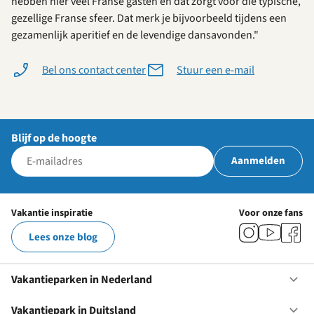
hebben hier veel Franse gasten en dat zorgt voor die typische,
gezellige Franse sfeer. Dat merk je bijvoorbeeld tijdens een
gezamenlijk aperitief en de levendige dansavonden."
Bel ons contact center
Stuur een e-mail
Blijf op de hoogte
Aanmelden
Vakantie inspiratie
Voor onze fans
Lees onze blog
Vakantieparken in Nederland
Op
Va
in
Vakantiepark in Duitsland