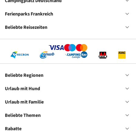
Ho
Campingplatz Deutschland
Of
Ca
De
Ferienparks Frankreich
Of
Fe
Fr
Beliebte Reisezeiten
Of
Be
Re
Beliebte Regionen
Of
Be
Re
Urlaub mit Hund
Of
Ur
mi
Urlaub mit Familie
Of
Hu
Ur
mi
Beliebte Themen
Of
Fa
Be
Th
Rabatte
Of