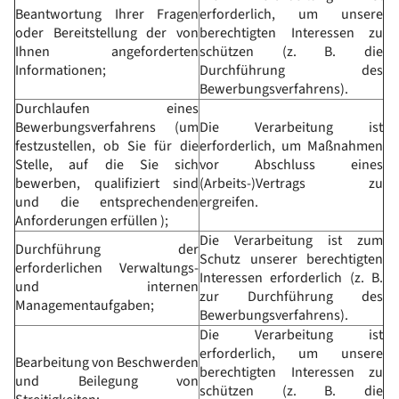
Beantwortung Ihrer Fragen
erforderlich, um unsere
oder Bereitstellung der von
berechtigten Interessen zu
Ihnen angeforderten
schützen (z. B. die
Informationen;
Durchführung des
Bewerbungsverfahrens).
Durchlaufen eines
Bewerbungsverfahrens (um
Die Verarbeitung ist
festzustellen, ob Sie für die
erforderlich, um Maßnahmen
Stelle, auf die Sie sich
vor Abschluss eines
bewerben, qualifiziert sind
(Arbeits-)Vertrags zu
und die entsprechenden
ergreifen.
Anforderungen erfüllen );
Die Verarbeitung ist zum
Durchführung der
Schutz unserer berechtigten
erforderlichen Verwaltungs-
Interessen erforderlich (z. B.
und internen
zur Durchführung des
Managementaufgaben;
Bewerbungsverfahrens).
Die Verarbeitung ist
erforderlich, um unsere
Bearbeitung von Beschwerden
berechtigten Interessen zu
und Beilegung von
schützen (z. B. die