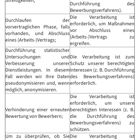
Streitigkeiten;
Durchführung des
Bewerbungsverfahrens).
Die Verarbeitung ist
Durchlaufen der
erforderlich, um Maßnahmen
vorvertraglichen Phase, falls
vor Abschluss eines
vorhanden, und Abschluss
(Arbeits-)Vertrags zu
eines (Arbeits-)Vertrags;
ergreifen.
Durchführung statistischer
Untersuchungen und
Die Verarbeitung ist zum
Verbesserung unserer
Schutz unserer berechtigten
Dienstleistungen. In diesem
Interessen (z. B. Durchführung
Fall werden wir Ihre Daten
des Bewerbungsverfahrens)
pseudonymisieren und, wenn
erforderlich.
möglich, anonymisieren.
Die Verarbeitung ist
erforderlich, um unsere
Verhinderung einer erneuten
berechtigten Interessen (z. B.
Bewertung von Bewerbern;
die Durchführung des
Bewerbungsverfahrens) zu
schützen.
Um zu überprüfen, ob Sie
Die Verarbeitung ist