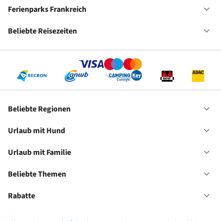
De
Ferienparks Frankreich
Of
Fe
Fr
Beliebte Reisezeiten
Of
Be
Re
Beliebte Regionen
Of
Be
Re
Urlaub mit Hund
Of
Ur
mi
Urlaub mit Familie
Of
Hu
Ur
mi
Beliebte Themen
Of
Fa
Be
Th
Rabatte
Of
Ra