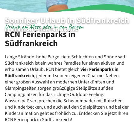
Sonniger Urlaub in Südfrankreich
Urlaub am Meer oder in den Bergen
in einem der 4 RCN Ferienparks
RCN Ferienparks in
Südfrankreich
Lange Strände, hohe Berge, tiefe Schluchten und Sonne satt.
Südfrankreich ist ein wahres Paradies für einen aktiven und
erholsamen Urlaub. RCN bietet gleich
vier Ferienparks in
Südfrankreich
, jeder mit seinem eigenen Charme. Neben
einer großen Auswahl an modernen Unterkünften und
Glampingzelten sorgen großzügige Stellplätze auf den
Campingplätzen für das richtige Outdoor-Feeling.
Wasserspaß versprechen die Schwimmbäder mit Rutschen
und Kinderbecken, und auch auf den Spielplätzen und bei der
Kinderanimation geht es fröhlich zu. Entdecken Sie jetzt Ihren
RCN Ferienpark in Südfrankreich!