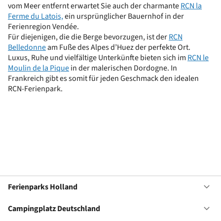
vom Meer entfernt erwartet Sie auch der charmante
RCN la
Ferme du Latois,
ein ursprünglicher Bauernhof in der
Ferienregion Vendée.
Für diejenigen, die die Berge bevorzugen, ist der
RCN
Belledonne
am Fuße des Alpes d’Huez der perfekte Ort.
Luxus, Ruhe und vielfältige Unterkünfte bieten sich im
RCN le
Moulin de la Pique
in der malerischen Dordogne. In
Frankreich gibt es somit für jeden Geschmack den idealen
RCN-Ferienpark.
Ferienparks Holland
Of
Fe
Ho
Campingplatz Deutschland
Of
Ca