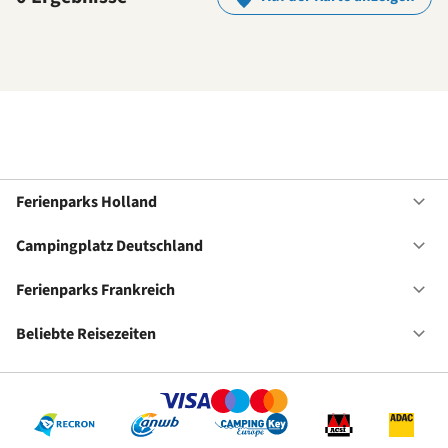
Ferienparks Holland
Of
Fe
Ho
Campingplatz Deutschland
Of
Ca
De
Ferienparks Frankreich
Of
Fe
Fr
Beliebte Reisezeiten
Of
Be
Re