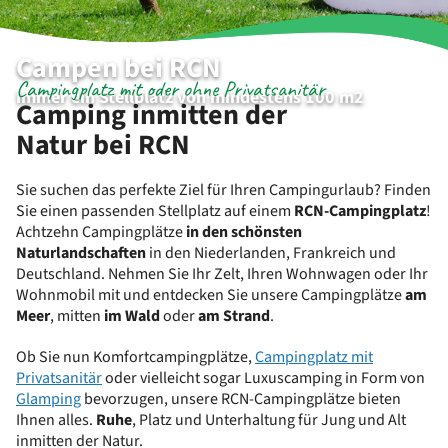
Campen bei RCN
Campingplatz mit oder ohne Privatsanitär
Immer ein Stellplatz von mindestens 100 m2
Camping inmitten der
Natur bei RCN
Sie suchen das perfekte Ziel für Ihren Campingurlaub? Finden
Sie einen passenden Stellplatz auf einem
RCN-Campingplatz
!
Achtzehn Campingplätze
in den schönsten
Naturlandschaften
in den Niederlanden, Frankreich und
Deutschland. Nehmen Sie Ihr Zelt, Ihren Wohnwagen oder Ihr
Wohnmobil mit und entdecken Sie unsere Campingplätze
am
Meer
, mitten
im Wald
oder
am Strand
.
Ob Sie nun Komfortcampingplätze,
Campingplatz mit
Privatsanitär
oder vielleicht sogar Luxuscamping in Form von
Glamping
bevorzugen, unsere RCN-Campingplätze bieten
Ihnen alles.
Ruhe
, Platz und Unterhaltung für Jung und Alt
inmitten der Natur.