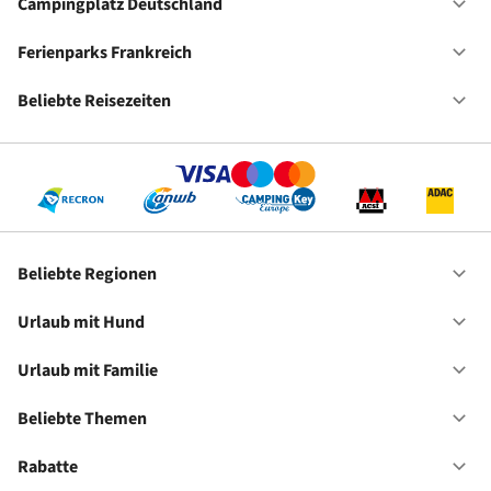
Ho
Campingplatz Deutschland
Of
Ca
De
Ferienparks Frankreich
Of
Fe
Fr
Beliebte Reisezeiten
Of
Be
Re
Beliebte Regionen
Of
Be
Re
Urlaub mit Hund
Of
Ur
mi
Urlaub mit Familie
Of
Hu
Ur
mi
Beliebte Themen
Of
Fa
Be
Th
Rabatte
Of