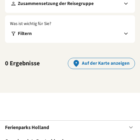
Zusammensetzung der Reisegruppe
Was ist wichtig für Sie?
Filtern
0 Ergebnisse
Auf der Karte anzeigen
Ferienparks Holland
Of
Fe