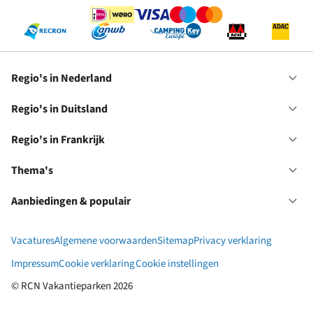
Regio's in Nederland
Op
Re
in
Regio's in Duitsland
Op
Ne
Re
in
Regio's in Frankrijk
Op
Du
Re
in
Thema's
Op
Fr
Th
Aanbiedingen & populair
Op
Aa
&
Vacatures
Algemene voorwaarden
Sitemap
Privacy verklaring
po
Impressum
Cookie verklaring
Cookie instellingen
© RCN Vakantieparken 2026