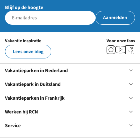
Blijf op de hoogte
Aanmelden
Vakantie inspiratie
Voor onze fans
Lees onze blog
Vakantieparken in Nederland
Op
Va
in
Vakantiepark in Duitsland
Op
Ne
Va
in
Vakantieparken in Frankrijk
Op
Du
Va
in
Werken bij RCN
Op
Fr
We
bij
Service
Op
RC
Se