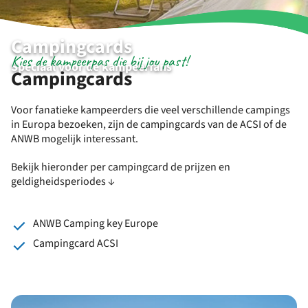
Campingcards
Kies de kampeerpas die bij jou past!
Speciaal voor de kampeerfans
Campingcards
Voor fanatieke kampeerders die veel verschillende campings
in Europa bezoeken, zijn de campingcards van de ACSI of de
ANWB mogelijk interessant.
Bekijk hieronder per campingcard de prijzen en
geldigheidsperiodes ↓
ANWB Camping key Europe
Campingcard ACSI