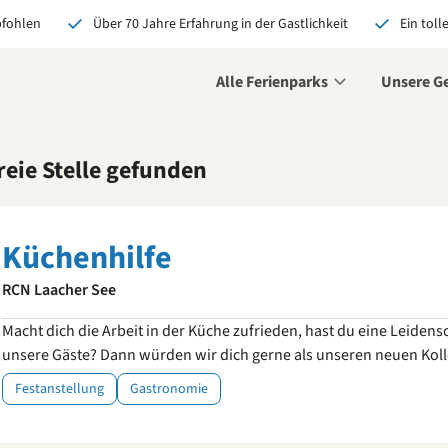
pfohlen
Über 70 Jahre Erfahrung in der Gastlichkeit
Ein toll
Alle Ferienparks
Unsere G
decke deine neue
freie Stelle gefunden
ausforderung
he deine
iativbewerbung ein und
Küchenhilfe
e vielleicht schon bald
 unseres Teams.
RCN Laacher See
etzt bewerben
Macht dich die Arbeit in der Küche zufrieden, hast du eine Leiden
unsere Gäste? Dann würden wir dich gerne als unseren neuen Kol
Festanstellung
Gastronomie