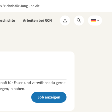
es Erlebnis für Jung und Alt
eschichte
Arbeiten bei RCN
Suchformular
Wählen
Mein
öffnen
Sie
RCN
eine
Sprache
schaft für Essen und verwöhnst du gerne
legen/in haben.
Job anzeigen