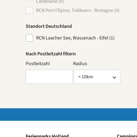
Castellane (0)
RCN Port l'Epine, Trélévern - Bretagne (0)
Standort Deutschland
RCN Laacher See, Wassenach - Eifel (1)
Nach Postleitzahl filtern
Postleitzahl
Radius
Ferienparks Holland
Campingp