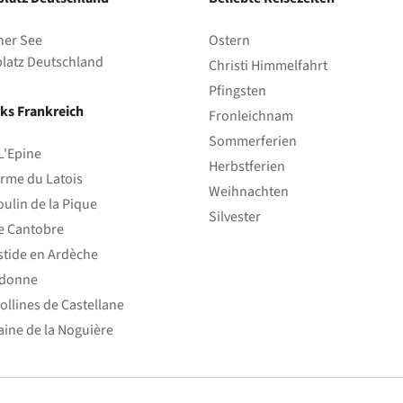
her See
Ostern
latz Deutschland
Christi Himmelfahrt
Pfingsten
ks Frankreich
Fronleichnam
Sommerferien
L'Epine
Herbstferien
rme du Latois
Weihnachten
ulin de la Pique
Silvester
e Cantobre
stide en Ardèche
edonne
ollines de Castellane
ine de la Noguière