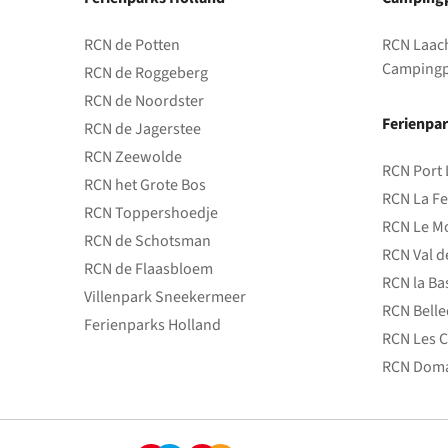
RCN de Potten
RCN Laac
Campingp
RCN de Roggeberg
RCN de Noordster
Ferienpar
RCN de Jagerstee
RCN Zeewolde
RCN Port 
RCN het Grote Bos
RCN La Fe
RCN Toppershoedje
RCN Le Mo
RCN de Schotsman
RCN Val d
RCN de Flaasbloem
RCN la Ba
Villenpark Sneekermeer
RCN Bell
Ferienparks Holland
RCN Les C
RCN Doma