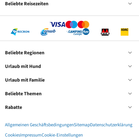
Fr
Beliebte Reisezeiten
Of
Be
Re
Beliebte Regionen
Of
Be
Re
Urlaub mit Hund
Of
Ur
mi
Urlaub mit Familie
Of
Hu
Ur
mi
Beliebte Themen
Of
Fa
Be
Th
Rabatte
Of
Ra
Allgemeinen Geschäftsbedingungen
Sitemap
Datenschutzerklärung
Cookies
Impressum
Cookie-Einstellungen