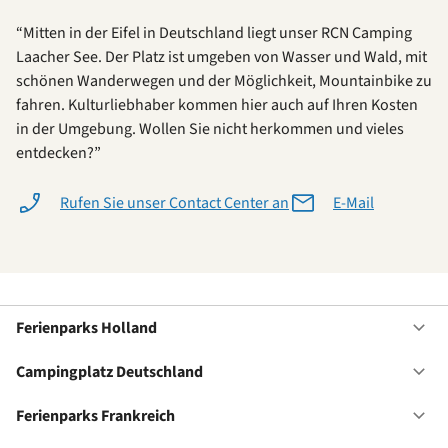
“Mitten in der Eifel in Deutschland liegt unser RCN Camping
Laacher See. Der Platz ist umgeben von Wasser und Wald, mit
schönen Wanderwegen und der Möglichkeit, Mountainbike zu
fahren. Kulturliebhaber kommen hier auch auf Ihren Kosten
in der Umgebung. Wollen Sie nicht herkommen und vieles
entdecken?”
Rufen Sie unser Contact Center an
E-Mail
Ferienparks Holland
Of
Fe
Ho
Campingplatz Deutschland
Of
Ca
De
Ferienparks Frankreich
Of
Fe