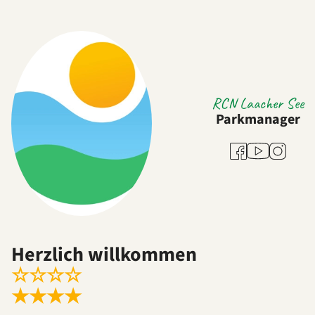
RCN Laacher See
Parkmanager
Youtube
Facebook
Instagra
Herzlich willkommen
☆
☆
☆
☆
★
★
★
★