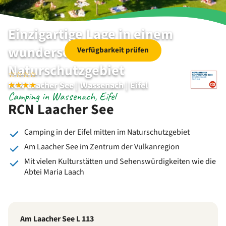
Einzigartige Lage in einem
wunderschönen
Verfügbarkeit prüfen
Naturschutzgebiet
☆
☆
☆
☆
RCN Laacher See | Wassenach | Eifel
★
★
★
★
Camping in Wassenach, Eifel
RCN Laacher See
Camping in der Eifel mitten im Naturschutzgebiet
Am Laacher See im Zentrum der Vulkanregion
Mit vielen Kulturstätten und Sehenswürdigkeiten wie die
Abtei Maria Laach
Am Laacher See L 113