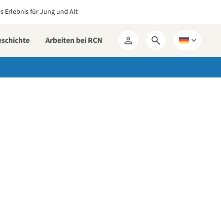
es Erlebnis für Jung und Alt
eschichte
Arbeiten bei RCN
Suchformular
Wählen
Mein
öffnen
Sie
RCN
eine
Sprache