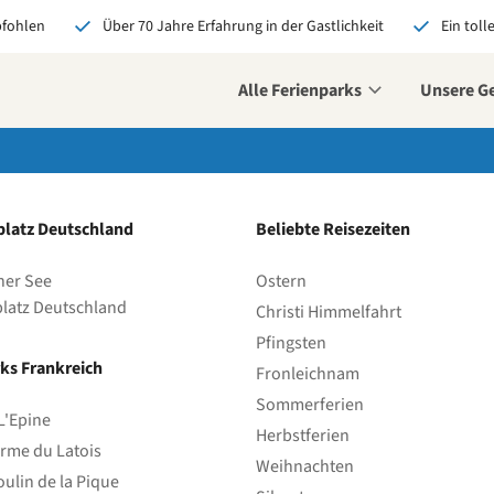
pfohlen
Über 70 Jahre Erfahrung in der Gastlichkeit
Ein toll
Alle Ferienparks
Unsere G
decke deine neue
ausforderung
latz Deutschland
Beliebte Reisezeiten
he deine
iativbewerbung ein und
her See
Ostern
e vielleicht schon bald
latz Deutschland
 unseres Teams.
Christi Himmelfahrt
Pfingsten
etzt bewerben
ks Frankreich
Fronleichnam
Sommerferien
L'Epine
Herbstferien
rme du Latois
Weihnachten
ulin de la Pique