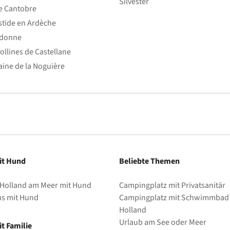
Silvester
e Cantobre
stide en Ardèche
edonne
ollines de Castellane
ine de la Noguière
it Hund
Beliebte Themen
 Holland am Meer mit Hund
Campingplatz mit Privatsanitär
us mit Hund
Campingplatz mit Schwimmbad 
Holland
Urlaub am See oder Meer
t Familie