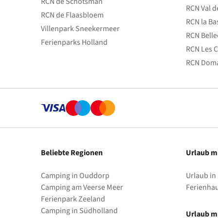
RCN de Schotsman
RCN Val d
RCN de Flaasbloem
RCN la Ba
Villenpark Sneekermeer
RCN Bell
Ferienparks Holland
RCN Les C
RCN Doma
Beliebte Regionen
Urlaub m
Camping in Ouddorp
Urlaub in
Camping am Veerse Meer
Ferienha
Ferienpark Zeeland
Camping in Südholland
Urlaub mi