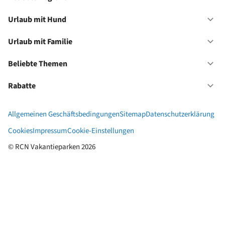
Of
Be
Re
Urlaub mit Hund
Of
Ur
mi
Urlaub mit Familie
Of
Hu
Ur
mi
Beliebte Themen
Of
Fa
Be
Th
Rabatte
Of
Ra
Allgemeinen Geschäftsbedingungen
Sitemap
Datenschutzerklärung
Cookies
Impressum
Cookie-Einstellungen
© RCN Vakantieparken 2026