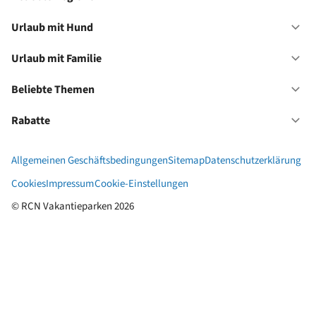
Of
Be
Re
Urlaub mit Hund
Of
Ur
mi
Urlaub mit Familie
Of
Hu
Ur
mi
Beliebte Themen
Of
Fa
Be
Th
Rabatte
Of
Ra
Allgemeinen Geschäftsbedingungen
Sitemap
Datenschutzerklärung
Cookies
Impressum
Cookie-Einstellungen
© RCN Vakantieparken 2026