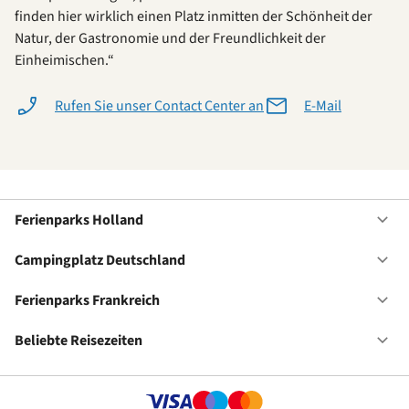
finden hier wirklich einen Platz inmitten der Schönheit der
Natur, der Gastronomie und der Freundlichkeit der
Einheimischen.“
Rufen Sie unser Contact Center an
E-Mail
Ferienparks Holland
Of
Fe
Ho
Campingplatz Deutschland
Of
Ca
De
Ferienparks Frankreich
Of
Fe
Fr
Beliebte Reisezeiten
Of
Be
Re