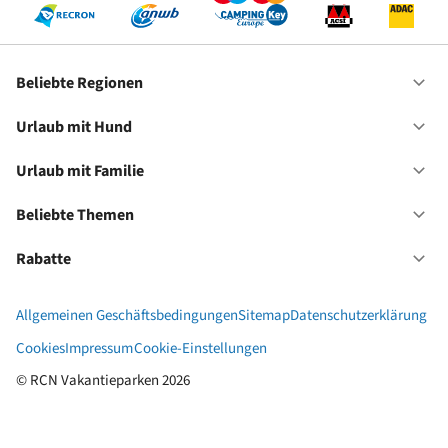
Beliebte Regionen
Of
Be
Re
Urlaub mit Hund
Of
Ur
mi
Urlaub mit Familie
Of
Hu
Ur
mi
Beliebte Themen
Of
Fa
Be
Th
Rabatte
Of
Ra
Allgemeinen Geschäftsbedingungen
Sitemap
Datenschutzerklärung
Cookies
Impressum
Cookie-Einstellungen
© RCN Vakantieparken 2026