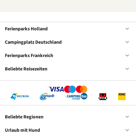
Ferienparks Holland
Of
Fe
Ho
Campingplatz Deutschland
Of
Ca
De
Ferienparks Frankreich
Of
Fe
Fr
Beliebte Reisezeiten
Of
Be
Re
Beliebte Regionen
Of
Be
Re
Urlaub mit Hund
Of