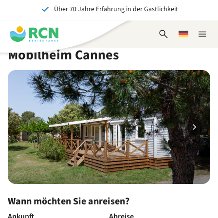
Über 70 Jahre Erfahrung in der Gastlichkeit
Zum
Zum
Zum
Zum
Kopfbereich
Hauptinhalt
Verfügbarkeit
Fußbereich
Ein tolles Erlebnis für Jung und Alt
springen
springen
springen
springen
Suchformular
Wählen
Naviga
öffnen
Sie
schlie
Mobilheim Cannes
eine
Sprache
Wann möchten Sie anreisen?
Ankunft
Abreise