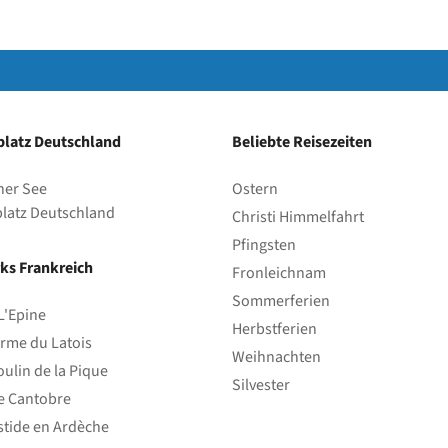
latz Deutschland
Beliebte Reisezeiten
her See
Ostern
latz Deutschland
Christi Himmelfahrt
Pfingsten
ks Frankreich
Fronleichnam
Sommerferien
L'Epine
Herbstferien
rme du Latois
Weihnachten
ulin de la Pique
Silvester
e Cantobre
stide en Ardèche