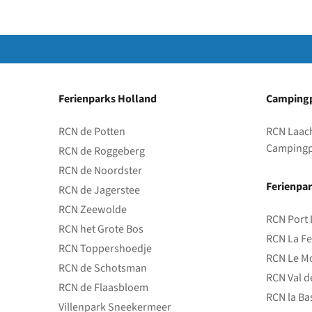
Ferienparks Holland
Campingp
RCN de Potten
RCN Laac
Campingp
RCN de Roggeberg
RCN de Noordster
Ferienpar
RCN de Jagerstee
RCN Zeewolde
RCN Port 
RCN het Grote Bos
RCN La Fe
RCN Toppershoedje
RCN Le Mo
RCN de Schotsman
RCN Val d
RCN de Flaasbloem
RCN la Ba
Villenpark Sneekermeer