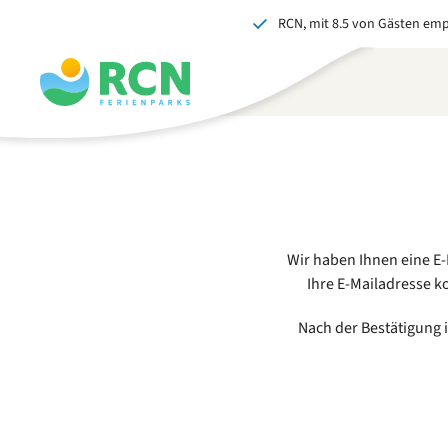
RCN, mit 8.5 von Gästen em
Zum
Zum
Zum
Kopfbereich
Hauptinhalt
Fußbereich
springen
springen
springen
Wir haben Ihnen eine E-M
Ihre E-Mailadresse ko
Nach der Bestätigung 