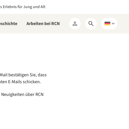
es Erlebnis für Jung und Alt
eschichte
Arbeiten bei RCN
Suchformular
Wählen
Mein
öffnen
Sie
RCN
eine
Sprache
Mail bestätigen Sie, dass
hten E-Mails schicken.
d Neuigkeiten über RCN