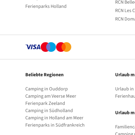
RCN Bell
Ferienparks Holland
RCN Les C
RCN Doma
Beliebte Regionen
Urlaub m
Camping in Ouddorp
Urlaub in
Camping am Veerse Meer
Ferienha
Ferienpark Zeeland
Camping in Südholland
Urlaub mi
Camping in Holland am Meer
Ferienparks in Südfrankreich
Familienc
Camping m