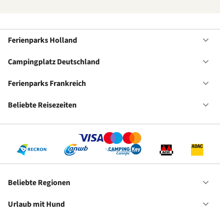
Ferienparks Holland
Of
Fe
Ho
Campingplatz Deutschland
Of
Ca
De
Ferienparks Frankreich
Of
Fe
Fr
Beliebte Reisezeiten
Of
Be
Re
Beliebte Regionen
Of
Be
Re
Urlaub mit Hund
Of
Ur