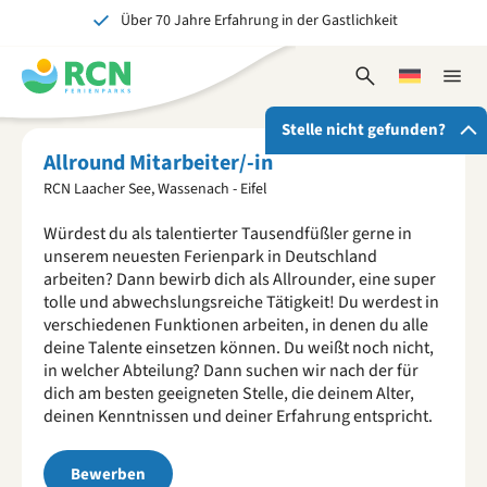
Über 70 Jahre Erfahrung in der Gastlichkeit
Zum
Zum
Zum
Kopfbereich
Hauptinhalt
Fußbereich
Ein tolles Erlebnis für Jung und Alt
springen
springen
springen
Suchformular
Wählen
Naviga
öffnen
Sie
schlie
eine
Stelle nicht gefunden?
Sprache
Allround Mitarbeiter/-in
RCN Laacher See, Wassenach - Eifel
Entdecke deine neue Herausforderung
Würdest du als talentierter Tausendfüßler gerne in
Reiche deine Initiativbewerbung ein und werde vielleicht
unserem neuesten Ferienpark in Deutschland
schon bald Teil unseres Teams.
arbeiten? Dann bewirb dich als Allrounder, eine super
Jetzt bewerben
tolle und abwechslungsreiche Tätigkeit! Du werdest in
verschiedenen Funktionen arbeiten, in denen du alle
deine Talente einsetzen können. Du weißt noch nicht,
in welcher Abteilung? Dann suchen wir nach der für
dich am besten geeigneten Stelle, die deinem Alter,
deinen Kenntnissen und deiner Erfahrung entspricht.
Bewerben