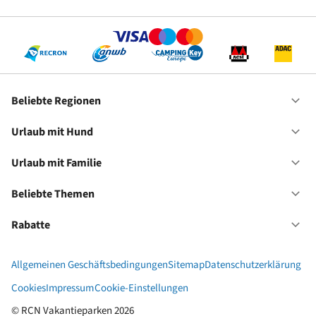
Be
Re
Beliebte Regionen
Of
Be
Re
Urlaub mit Hund
Of
Ur
mi
Urlaub mit Familie
Of
Hu
Ur
mi
Beliebte Themen
Of
Fa
Be
Th
Rabatte
Of
Ra
Allgemeinen Geschäftsbedingungen
Sitemap
Datenschutzerklärung
Cookies
Impressum
Cookie-Einstellungen
© RCN Vakantieparken 2026