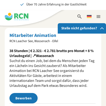
Über 70 Jahre Erfahrung in der Gastlichkeit
Zum
Zum
Zum
Kopfbereich
Hauptinhalt
Fußbereich
Ein tolles Erlebnis für Jung und Alt
springen
springen
springen
Suchformular
Wählen
Naviga
öffnen
Sie
schlie
eine
Stelle nicht gefunden?
Sprache
Mitarbeiter Animation
RCN Laacher See, Wassenach - Eifel
Entdecke deine neue Herausforderung
38 Stunden | € 2.321 - € 2.781 brutto pro Monat + 8 %
Reiche deine Initiativbewerbung ein und werde vielleicht
Urlaubsgeld | 📍Wassenach
schon bald Teil unseres Teams.
Suchst du einen Job, bei dem du Menschen jeden Tag
Jetzt bewerben
ein Lächeln ins Gesicht zauberst? Als Mitarbeiter
Animation bei RCN Laacher See organisierst du
Aktivitäten für Gäste, arbeitest in einem
internationalen Team und sorgst dafür, dass jeder
Urlaubstag auf dem Park etwas Besonderes wird.
Bewerben