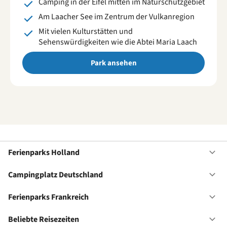
Camping in der Eifel mitten im Naturschutzgebiet
Am Laacher See im Zentrum der Vulkanregion
Mit vielen Kulturstätten und
Sehenswürdigkeiten wie die Abtei Maria Laach
Park ansehen
Ferienparks Holland
Of
Fe
Ho
Campingplatz Deutschland
Of
Ca
De
Ferienparks Frankreich
Of
Fe
Fr
Beliebte Reisezeiten
Of