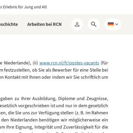
es Erlebnis für Jung und Alt
eschichte
Arbeiten bei RCN
Suchformular
Wählen
Mein
öffnen
Sie
RCN
eine
Sprache
e Niederlande), (ii)
www.rcn.nl/fr/postes-vacants
(für
festzustellen, ob Sie als Bewerber für eine Stelle bei
Kontakt mit Ihnen oder indem wir Sie schriftlich um
ngaben zu Ihrer Ausbildung, Diplome und Zeugnisse,
esetzlich vorgeschrieben ist und nur in dem gesetzlich
n, die Sie uns zur Verfügung stellen (z. B. im Rahmen
in den Niederlanden benötigen wir möglicherweise ein
 Ihre Eignung, Integrität und Zuverlässigkeit für die