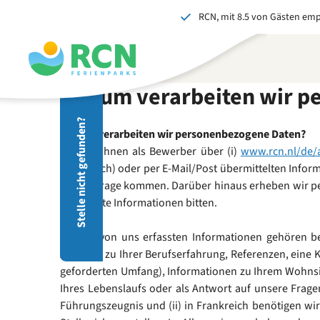
RCN, mit 8.5 von Gästen em
Zum
Zum
Zum
Kopfbereich
Hauptinhalt
Fußbereich
springen
springen
springen
Warum verarbeiten wir p
Ent
Stelle nicht gefunden?
Her
Warum verarbeiten wir personenbezogene Daten?
Reic
Die von Ihnen als Bewerber über (i)
www.rcn.nl/de/a
Init
Frankreich) oder per E-Mail/Post übermittelten Inform
werd
RCN in Frage kommen. Darüber hinaus erheben wir pe
Teil
bestimmte Informationen bitten.
J
Zu den von uns erfassten Informationen gehören be
Angaben zu Ihrer Berufserfahrung, Referenzen, eine Ko
geforderten Umfang), Informationen zu Ihrem Wohnsitz
Ihres Lebenslaufs oder als Antwort auf unsere Frage
Führungszeugnis und (ii) in Frankreich benötigen wir