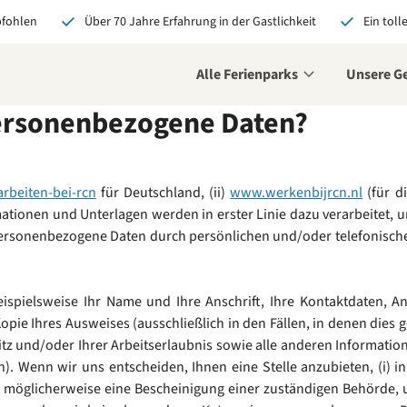
pfohlen
Über 70 Jahre Erfahrung in der Gastlichkeit
Ein toll
Alle Ferienparks
Unsere G
ersonenbezogene Daten?
decke deine neue
ausforderung
he deine
rbeiten-bei-rcn
für Deutschland, (ii)
www.werkenbijrcn.nl
(für di
iativbewerbung ein und
ationen und Unterlagen werden in erster Linie dazu verarbeitet, um 
e vielleicht schon bald
rsonenbezogene Daten durch persönlichen und/oder telefonischen 
 unseres Teams.
etzt bewerben
ispielsweise Ihr Name und Ihre Anschrift, Ihre Kontaktdaten, A
pie Ihres Ausweises (ausschließlich in den Fällen, in denen dies g
 und/oder Ihrer Arbeitserlaubnis sowie alle anderen Informatione
n). Wenn wir uns entscheiden, Ihnen eine Stelle anzubieten, (i) 
 möglicherweise eine Bescheinigung einer zuständigen Behörde, um