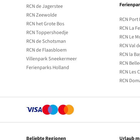
Ferienpar
RCN de Jagerstee
RCN Zeewolde
RCN Port 
RCN het Grote Bos
RCN La Fe
RCN Toppershoedje
RCN Le Mo
RCN de Schotsman
RCN Val d
RCN de Flaasbloem
RCN la Ba
Villenpark Sneekermeer
RCN Bell
Ferienparks Holland
RCN Les C
RCN Doma
Beliebte Regionen
Urlaub m