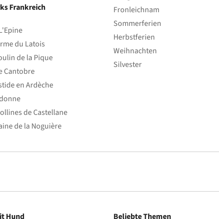
ks Frankreich
Fronleichnam
Sommerferien
L'Epine
Herbstferien
rme du Latois
Weihnachten
ulin de la Pique
Silvester
e Cantobre
stide en Ardèche
edonne
ollines de Castellane
ine de la Noguière
it Hund
Beliebte Themen