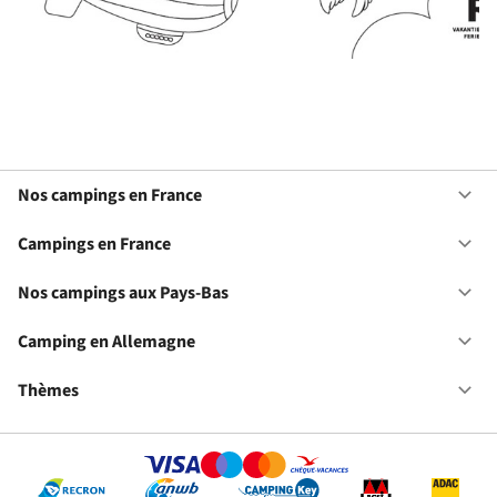
Nos campings en France
Ou
No
ca
Campings en France
Ou
en
Ca
Fr
en
Nos campings aux Pays-Bas
Ou
Fr
No
ca
Camping en Allemagne
Ou
au
Ca
Pa
en
Thèmes
Ou
Ba
Al
Th