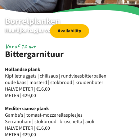
Borrelplanken
Heerlijke hapjes voor bij de borrel
Availability
Vanaf 12 uur
Bittergarnituur
Hollandse plank
Kipfiletnuggets | chilisaus | rundvleesbitterballen
oude kaas | mosterd | stokbrood | kruidenboter
HALVE METER | €16,00
METER | €29,00
Mediterraanse plank
Gamba's | tomaat-mozzarellaspiesjes
Serranoham | stokbrood | bruschetta | aïoli
HALVE METER | €16,00
METER | €29,00