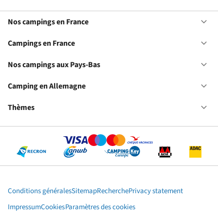
Nos campings en France
Ou
No
ca
Campings en France
Ou
en
Ca
Fr
en
Nos campings aux Pays-Bas
Ou
Fr
No
ca
Camping en Allemagne
Ou
au
Ca
Pa
en
Thèmes
Ou
Ba
Al
Th
Conditions générales
Sitemap
Recherche
Privacy statement
Impressum
Cookies
Paramètres des cookies