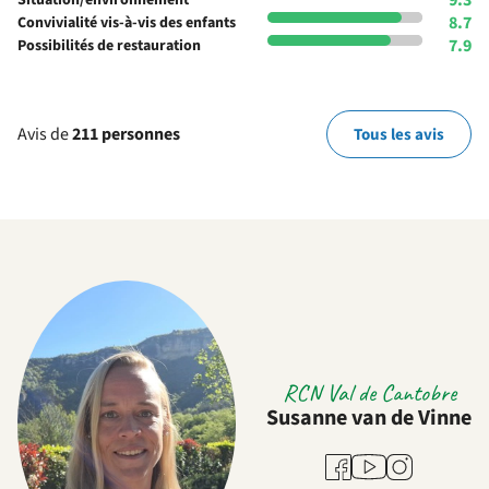
9.3
Situation/environnement
8.7
Convivialité vis-à-vis des enfants
7.9
Possibilités de restauration
Avis de
211 personnes
Tous les avis
RCN Val de Cantobre
Susanne van de Vinne
Youtube
Facebook
Instagram