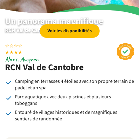
Un panorama magnifique
RCN Val de Cantobre | Nant | Aveyron
Voir les disponibilités
☆
☆
☆
☆
★
★
★
★
Nant, Aveyron
RCN Val de Cantobre
Camping en terrasses 4 étoiles avec son propre terrain de
padel et un spa
Parc aquatique avec deux piscines et plusieurs
toboggans
Entouré de villages historiques et de magnifiques
sentiers de randonnée