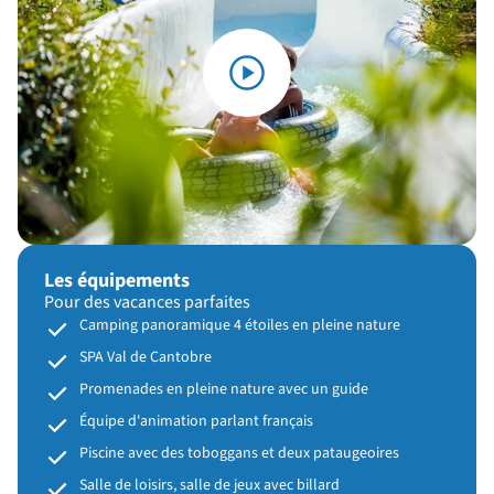
Les équipements
Pour des vacances parfaites
Camping panoramique 4 étoiles en pleine nature
SPA Val de Cantobre
Promenades en pleine nature avec un guide
Équipe d'animation parlant français
Piscine avec des toboggans et deux pataugeoires
Salle de loisirs, salle de jeux avec billard