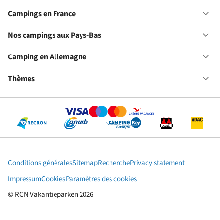
No
ca
Campings en France
Ou
en
Ca
Fr
en
Nos campings aux Pays-Bas
Ou
Fr
No
ca
Camping en Allemagne
Ou
au
Ca
Pa
en
Thèmes
Ou
Ba
Al
Th
Conditions générales
Sitemap
Recherche
Privacy statement
Impressum
Cookies
Paramètres des cookies
© RCN Vakantieparken 2026