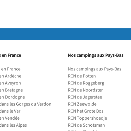
 en France
Nos campings aux Pays-Bas
 en France
Nos campings aux Pays-Bas
en Ardèche
RCN de Potten
en Aveyron
RCN de Roggeberg
en Bretagne
RCN de Noordster
en Dordogne
RCN de Jagerstee
ans les Gorges du Verdon
RCN Zeewolde
ans le Var
RCN het Grote Bos
en Vendée
RCN Toppershoedje
ans les Alpes
RCN de Schotsman