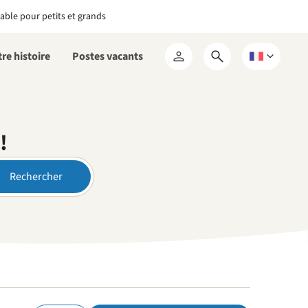
able pour petits et grands
re histoire
Postes vacants
Ouvrir
Choisissez
Mon
le
une
RCN
formulaire
langue
de
recherche
!
Rechercher