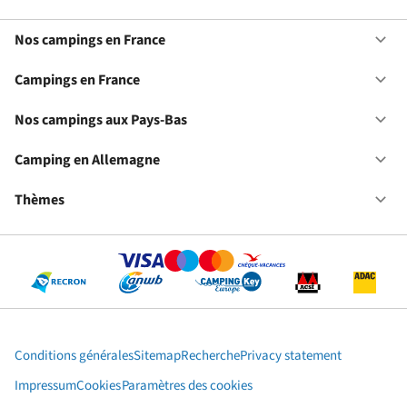
Nos campings en France
Ou
No
ca
Campings en France
Ou
en
Ca
Fr
en
Nos campings aux Pays-Bas
Ou
Fr
No
ca
Camping en Allemagne
Ou
au
Ca
Pa
en
Thèmes
Ou
Ba
Al
Th
Conditions générales
Sitemap
Recherche
Privacy statement
Impressum
Cookies
Paramètres des cookies