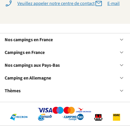
Veuillez appeler notre centre de contact
E-mail
Nos campings en France
Ou
No
ca
Campings en France
Ou
en
Ca
Fr
en
Nos campings aux Pays-Bas
Ou
Fr
No
ca
Camping en Allemagne
Ou
au
Ca
Pa
en
Thèmes
Ou
Ba
Al
Th