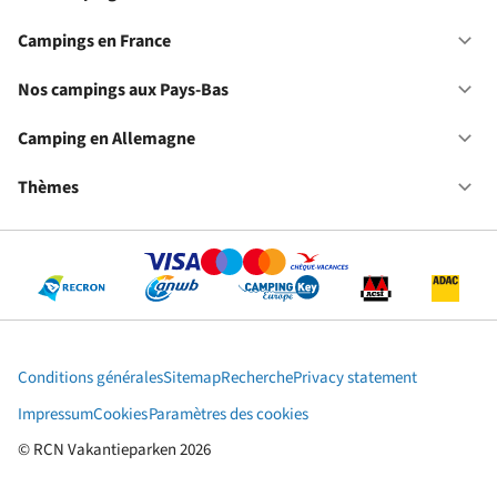
Ou
No
ca
Campings en France
Ou
en
Ca
Fr
en
Nos campings aux Pays-Bas
Ou
Fr
No
ca
Camping en Allemagne
Ou
au
Ca
Pa
en
Thèmes
Ou
Ba
Al
Th
Conditions générales
Sitemap
Recherche
Privacy statement
Impressum
Cookies
Paramètres des cookies
© RCN Vakantieparken 2026