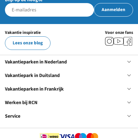
Aanmelden
Vakantie inspiratie
Voor onze fans
Lees onze blog
Vakantieparken in Nederland
Op
Va
in
Vakantiepark in Duitsland
Op
Ne
Va
in
Vakantieparken in Frankrijk
Op
Du
Va
in
Werken bij RCN
Op
Fr
We
bij
Service
Op
RC
Se