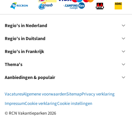
Regio's in Nederland
Op
Re
in
Regio's in Duitsland
Op
Ne
Re
in
Regio's in Frankrijk
Op
Du
Re
in
Thema's
Op
Fr
Th
Aanbiedingen & populair
Op
Aa
&
Vacatures
Algemene voorwaarden
Sitemap
Privacy verklaring
po
Impressum
Cookie verklaring
Cookie instellingen
© RCN Vakantieparken 2026