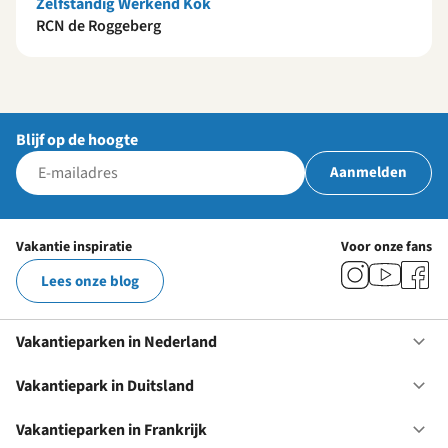
Zelfstandig Werkend Kok
RCN de Roggeberg
Blijf op de hoogte
Aanmelden
Vakantie inspiratie
Voor onze fans
Lees onze blog
Vakantieparken in Nederland
Op
Va
in
Vakantiepark in Duitsland
Op
Ne
Va
in
Vakantieparken in Frankrijk
Op
Du