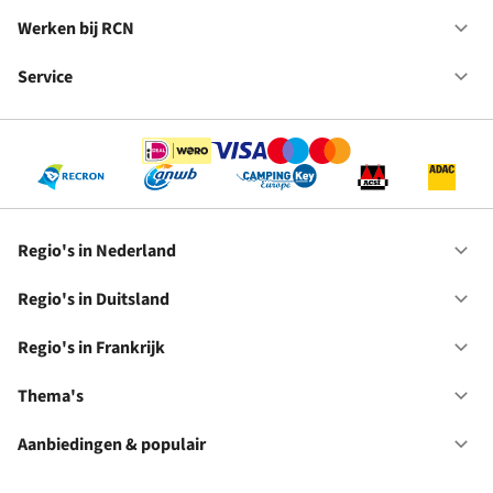
Va
in
Werken bij RCN
Op
Fr
We
bij
Service
Op
RC
Se
Regio's in Nederland
Op
Re
in
Regio's in Duitsland
Op
Ne
Re
in
Regio's in Frankrijk
Op
Du
Re
in
Thema's
Op
Fr
Th
Aanbiedingen & populair
Op
Aa
&