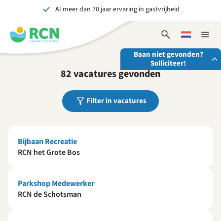
Al meer dan 70 jaar ervaring in gastvrijheid
Overslaan
Overslaan
Overslaan
naar
naar
naar
Onvergetelijk voor jong en oud
hoofdnavigatie
hoofdinhoud
voettekstinhoud
Open
Kies
Sluit
zoekformulier
een
naviga
Baan niet gevonden?
taal
Solliciteer!
82 vacatures gevonden
Stuur ons je open sollicitatie!
Filter in vacatures
Wij zijn altijd op zoek naar gedreven en enthousiaste
mensen om onze teams te versterken!
Solliciteer nu
Bijbaan Recreatie
RCN het Grote Bos
Parkshop Medewerker
RCN de Schotsman