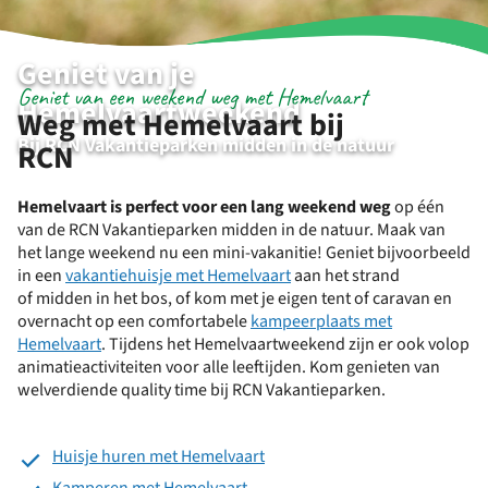
Geniet van je
Geniet van een weekend weg met Hemelvaart
Hemelvaartweekend
Weg met Hemelvaart bij
Bij RCN Vakantieparken midden in de natuur
RCN
Hemelvaart is perfect voor een lang weekend weg
op één
van de RCN Vakantieparken midden in de natuur. Maak van
het lange weekend nu een mini-vakanitie! Geniet bijvoorbeeld
in een
vakantiehuisje met Hemelvaart
aan het strand
of midden in het bos, of kom met je eigen tent of caravan en
overnacht op een comfortabele
kampeerplaats met
Hemelvaart
. Tijdens het Hemelvaartweekend zijn er ook volop
animatieactiviteiten voor alle leeftijden. Kom genieten van
welverdiende quality time bij RCN Vakantieparken.
Huisje huren met Hemelvaart