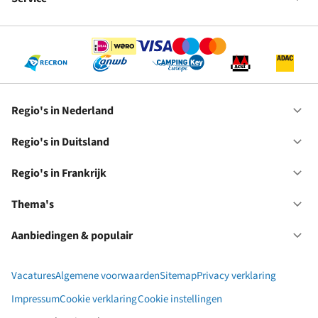
Op
RC
Se
Regio's in Nederland
Op
Re
in
Regio's in Duitsland
Op
Ne
Re
in
Regio's in Frankrijk
Op
Du
Re
in
Thema's
Op
Fr
Th
Aanbiedingen & populair
Op
Aa
&
Vacatures
Algemene voorwaarden
Sitemap
Privacy verklaring
po
Impressum
Cookie verklaring
Cookie instellingen