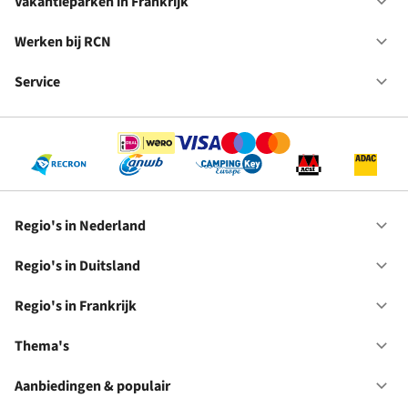
in
Vakantieparken in Frankrijk
Op
Du
Va
in
Werken bij RCN
Op
Fr
We
bij
Service
Op
RC
Se
Regio's in Nederland
Op
Re
in
Regio's in Duitsland
Op
Ne
Re
in
Regio's in Frankrijk
Op
Du
Re
in
Thema's
Op
Fr
Th
Aanbiedingen & populair
Op