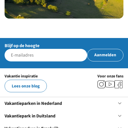
Blijf op de hoogte
Aanmelden
Vakantie inspiratie
Voor onze fans
Lees onze blog
Vakantieparken in Nederland
Op
Va
in
Vakantiepark in Duitsland
Op
Ne
Va