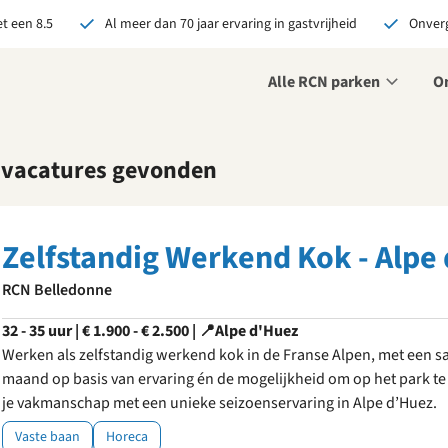
t een 8.5
Al meer dan 70 jaar ervaring in gastvrijheid
Onverg
Alle RCN parken
O
 vacatures gevonden
r ons je open sollicitatie!
zijn altijd op zoek naar
even en enthousiaste
Zelfstandig Werkend Kok - Alpe
sen om onze teams te
terken!
RCN Belledonne
olliciteer nu
32 - 35 uur | € 1.900 - € 2.500 | 📍Alpe d'Huez
Werken als zelfstandig werkend kok in de Franse Alpen, met een sa
maand op basis van ervaring én de mogelijkheid om op het park t
je vakmanschap met een unieke seizoenservaring in Alpe d’Huez.
Vaste baan
Horeca