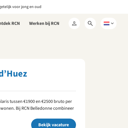
etelijk voor jong en oud
ntdek RCN
Werken bij RCN
Open
Kies
Mijn
zoekformulier
een
RCN
taal
 d’Huez
laris tussen €1900 en €2500 bruto per
e wonen. Bij RCN Belledonne combineer
Bekijk vacature