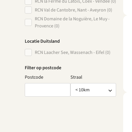
RCN la Ferme du Latois, Coëx - Vendée (0)
RCN Val de Cantobre, Nant - Aveyron (0)
RCN Domaine de la Noguière, Le Muy -
Provence (0)
Locatie Duitsland
RCN Laacher See, Wassenach - Eifel (0)
Filter op postcode
Postcode
Straal