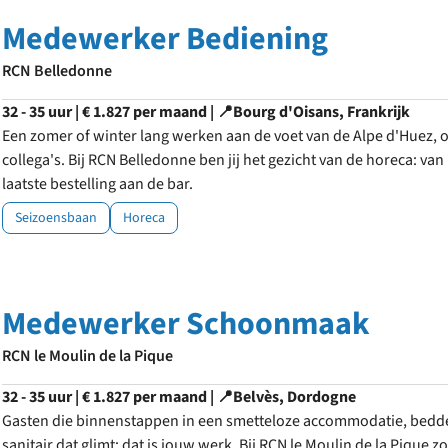
Medewerker Bediening
RCN Belledonne
32 - 35 uur | € 1.827 per maand | 📍Bourg d'Oisans, Frankrijk
Een zomer of winter lang werken aan de voet van de Alpe d'Huez, 
collega's. Bij RCN Belledonne ben jij het gezicht van de horeca: va
laatste bestelling aan de bar.
Seizoensbaan
Horeca
Medewerker Schoonmaak
RCN le Moulin de la Pique
32 - 35 uur | € 1.827 per maand | 📍Belvès, Dordogne
Gasten die binnenstappen in een smetteloze accommodatie, bedde
sanitair dat glimt: dat is jouw werk. Bij RCN le Moulin de la Pique zo