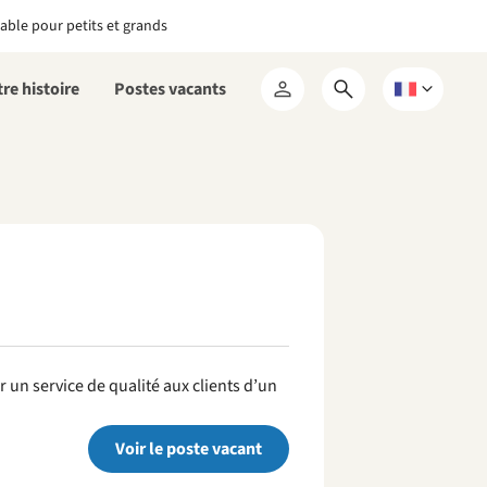
able pour petits et grands
re histoire
Postes vacants
Ouvrir
Choisissez
Mon
le
une
RCN
formulaire
langue
de
recherche
r un service de qualité aux clients d’un
Voir le poste vacant