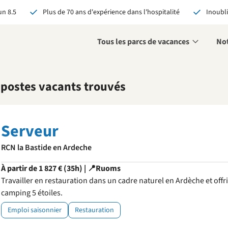
n 8.5
Plus de 70 ans d'expérience dans l'hospitalité
Inoubli
Tous les parcs de vacances
Not
oyez-nous votre
 postes vacants trouvés
didature spontanée
 sommes toujours à la
erche de personnes
Serveur
vées et enthousiastes
 renforcer nos équipes!
RCN la Bastide en Ardeche
ostulez maintenant
À partir de 1 827 € (35h) | 📍Ruoms
Travailler en restauration dans un cadre naturel en Ardèche et offri
camping 5 étoiles.
Emploi saisonnier
Restauration