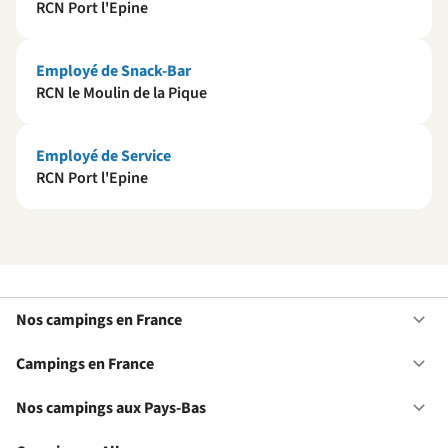
RCN Port l'Epine
Employé de Snack-Bar
RCN le Moulin de la Pique
Employé de Service
RCN Port l'Epine
Nos campings en France
Ou
No
ca
Campings en France
Ou
en
Ca
Fr
en
Nos campings aux Pays-Bas
Ou
Fr
No