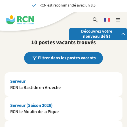
RCN est recommandé avec un 8.5
Aller
Aller
Aller
au
au
au
Plus de 70 ans d'expérience dans l'hospitalité
contenu
contenu
contenu
Ouvrir
Choisissez
Ferme
Inoubliable pour petits et grands
de
principal
du
le
une
la
l'en-
pied
Découvrez votre
formulaire
langue
naviga
nouveau défi !
tête
de
de
10 postes vacants trouvés
recherche
page
Envoyez-nous votre candidature spontanée
Filtrer dans les postes vacants
Nous sommes toujours à la recherche de personnes
motivées et enthousiastes pour renforcer nos équipes!
Postulez maintenant
Serveur
RCN la Bastide en Ardeche
Serveur (Saison 2026)
RCN le Moulin de la Pique