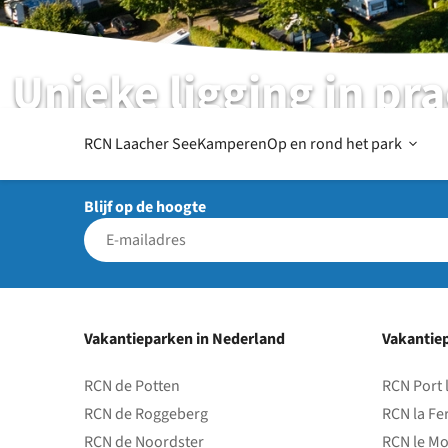
Unieke ligging in pr
RCN Laacher See | Wassenach | Eifel
Open
RCN Laacher See
Kamperen
Op en rond het park
Blijf op de hoogte
Op
en
Vakantieparken in Nederland
Vakantiep
rond
RCN de Potten
RCN Port 
RCN de Roggeberg
RCN la Fe
het
RCN de Noordster
RCN le Mo