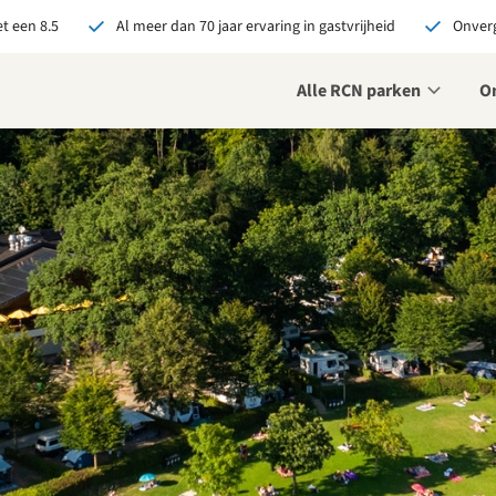
t een 8.5
Al meer dan 70 jaar ervaring in gastvrijheid
Onverg
Alle RCN parken
O
je bij RCN boekt, krijg je:
De beste prijsgarantie
Exclusieve voordelen
Persoonlijk contact
ekijk alle voordelen