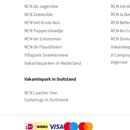
RCN de Jagerstee
RCN Val d
RCN Zeewolde
RCN la Ba
park
RCN het Grote Bos
RCN Bell
RCN Toppershoedje
RCN les C
RCN de Schotsman
RCN Doma
RCN de Flaasbloem
Vakantiep
Villapark Sneekermeer
8 Camping
eigenaar
Vakantieparken in Nederland
Vakantiepark in Duitsland
RCN Laacher See
Campings in Duitsland