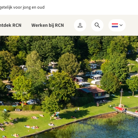
etelijk voor jong en oud
ntdek RCN
Werken bij RCN
Open
Kies
Mijn
zoekformulier
een
RCN
taal