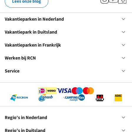
Lees onze blog
Vakantieparken in Nederland
Op
Va
in
Vakantiepark in Duitsland
Op
Ne
Va
in
Vakantieparken in Frankrijk
Op
Du
Va
in
Werken bij RCN
Op
Fr
We
bij
Service
Op
RC
Se
Regio's in Nederland
Op
Re
in
Regio's in Duitsland