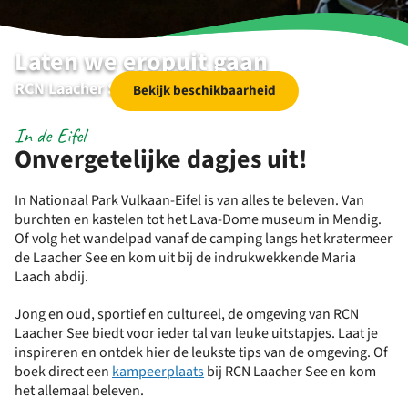
Laten we eropuit gaan
RCN Laacher See | Wassenach | Eifel
Bekijk beschikbaarheid
In de Eifel
Onvergetelijke dagjes uit!
In Nationaal Park Vulkaan-Eifel is van alles te beleven. Van
burchten en kastelen tot het Lava-Dome museum in Mendig.
Of volg het wandelpad vanaf de camping langs het kratermeer
de Laacher See en kom uit bij de indrukwekkende Maria
Laach abdij.
Jong en oud, sportief en cultureel, de omgeving van RCN
Laacher See biedt voor ieder tal van leuke uitstapjes. Laat je
inspireren en ontdek hier de leukste tips van de omgeving. Of
boek direct een
kampeerplaats
bij RCN Laacher See en kom
het allemaal beleven.