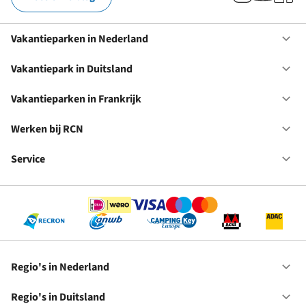
Vakantieparken in Nederland
Op
Va
in
Vakantiepark in Duitsland
Op
Ne
Va
in
Vakantieparken in Frankrijk
Op
Du
Va
in
Werken bij RCN
Op
Fr
We
bij
Service
Op
RC
Se
Regio's in Nederland
Op
Re
in
Regio's in Duitsland
Op