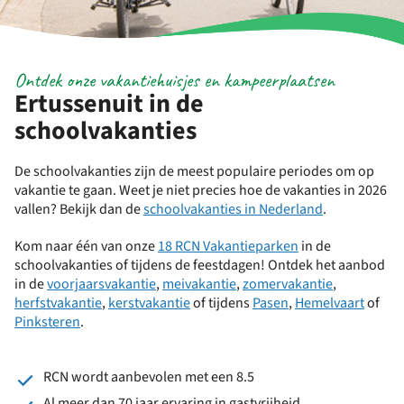
Ontdek onze vakantiehuisjes en kampeerplaatsen
Ertussenuit in de
schoolvakanties
De schoolvakanties zijn de meest populaire periodes om op
vakantie te gaan. Weet je niet precies hoe de vakanties in 2026
vallen? Bekijk dan de
schoolvakanties in Nederland
.
Kom naar één van onze
18 RCN Vakantieparken
in de
schoolvakanties of tijdens de feestdagen! Ontdek het aanbod
in de
voorjaarsvakantie
,
meivakantie
,
zomervakantie
,
herfstvakantie
,
kerstvakantie
of tijdens
Pasen
,
Hemelvaart
of
Pinksteren
.
RCN wordt aanbevolen met een 8.5
Al meer dan 70 jaar ervaring in gastvrijheid